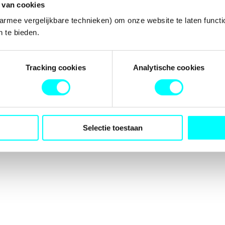
 van cookies
armee vergelijkbare technieken) om onze website te laten functi
 te bieden.
tion has occurred while loading
fondspodiumkunsten.nl
(see the
b
Tracking cookies
Analytische cookies
Selectie toestaan