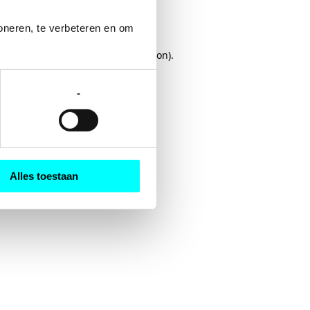
oneren, te verbeteren en om 
rowser console
for more information).
-
Alles toestaan