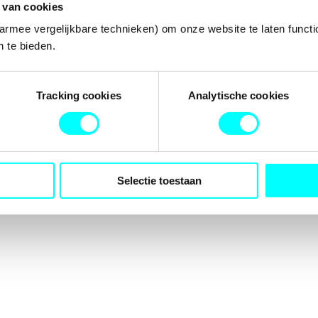
 van cookies
armee vergelijkbare technieken) om onze website te laten functi
 te bieden.
tion has occurred while loading
fondspodiumkunsten.nl
(see the
b
Tracking cookies
Analytische cookies
Selectie toestaan