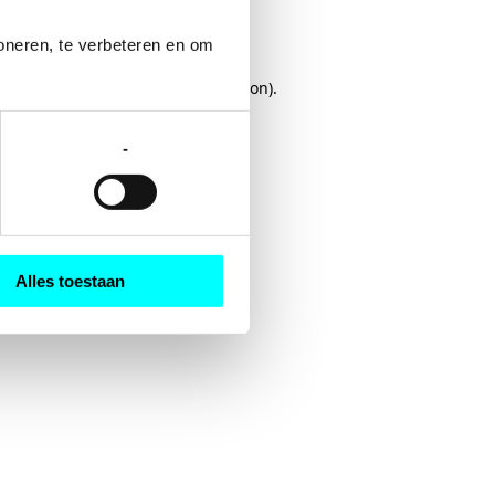
oneren, te verbeteren en om 
rowser console
for more information).
-
Alles toestaan