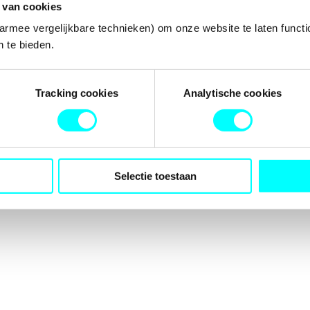
 van cookies
armee vergelijkbare technieken) om onze website te laten functi
 te bieden.
tion has occurred while loading
fondspodiumkunsten.nl
(see the
b
Tracking cookies
Analytische cookies
Selectie toestaan