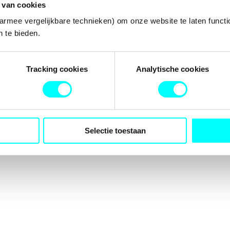
 van cookies
armee vergelijkbare technieken) om onze website te laten functi
 te bieden.
tion has occurred while loading
fondspodiumkunsten.nl
(see the
b
Tracking cookies
Analytische cookies
Selectie toestaan