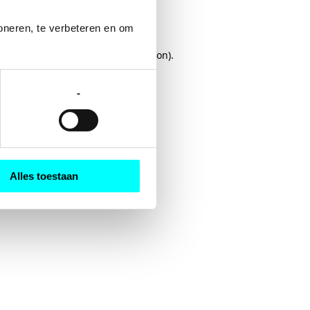
oneren, te verbeteren en om 
rowser console
for more information).
-
Alles toestaan